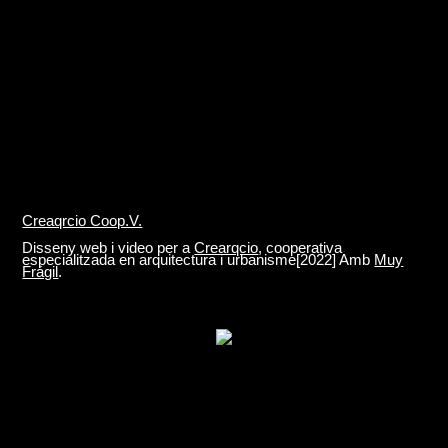
Creaqrcio Coop.V.
Disseny web i video per a
Crearqcio
,
cooperativa
especialitzada en arquitectura i urbanisme[2022] Amb
Muy
Frágil
.