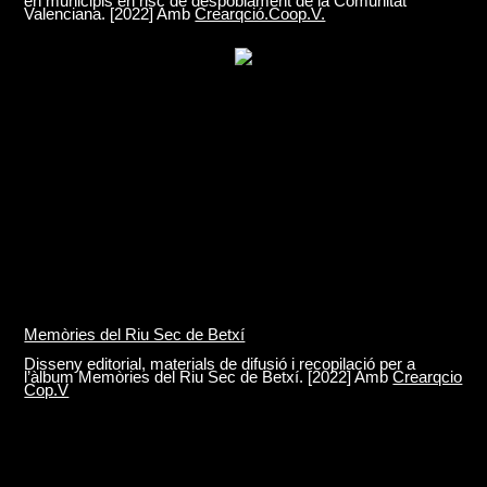
en municipis en risc de despoblament de la Comunitat
Valenciana. [2022] Amb
Crearqció.Coop.V.
Memòries del Riu Sec de Betxí
Disseny editorial, materials de difusió i recopilació per a
l’àlbum Memòries del Riu Sec de Betxí. [2022] Amb
Crearqcio
Cop.V